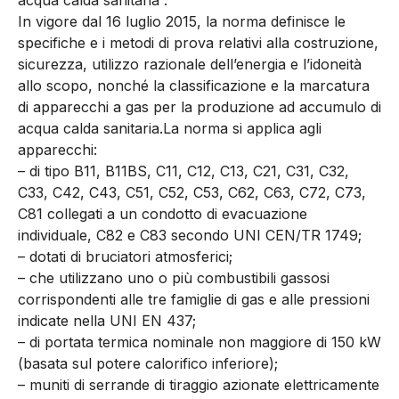
In vigore dal 16 luglio 2015, la norma definisce le
specifiche e i metodi di prova relativi alla costruzione,
sicurezza, utilizzo razionale dell’energia e l’idoneità
allo scopo, nonché la classificazione e la marcatura
di apparecchi a gas per la produzione ad accumulo di
acqua calda sanitaria.La norma si applica agli
apparecchi:
– di tipo B11, B11BS, C11, C12, C13, C21, C31, C32,
C33, C42, C43, C51, C52, C53, C62, C63, C72, C73,
C81 collegati a un condotto di evacuazione
individuale, C82 e C83 secondo UNI CEN/TR 1749;
– dotati di bruciatori atmosferici;
– che utilizzano uno o più combustibili gassosi
corrispondenti alle tre famiglie di gas e alle pressioni
indicate nella UNI EN 437;
– di portata termica nominale non maggiore di 150 kW
(basata sul potere calorifico inferiore);
– muniti di serrande di tiraggio azionate elettricamente