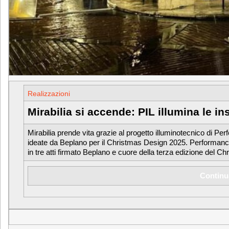
Realizzazioni
Mirabilia si accende: PIL illumina le i
Mirabilia prende vita grazie al progetto illuminotecnico di Per
ideate da Beplano per il Christmas Design 2025. Performance 
in tre atti firmato Beplano e cuore della terza edizione del C
Continu