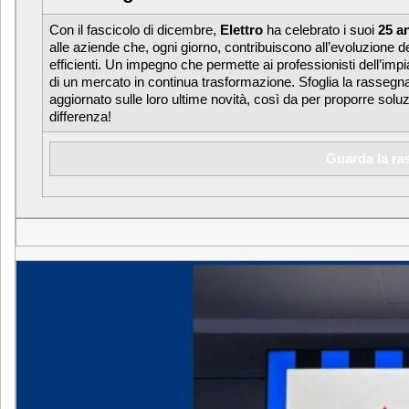
Con il fascicolo di dicembre,
Elettro
ha celebrato i suoi
25 a
alle aziende che, ogni giorno, contribuiscono all’evoluzione d
efficienti. Un impegno che permette ai professionisti dell’impi
di un mercato in continua trasformazione. Sfoglia la rassegn
aggiornato sulle loro ultime novità, così da per proporre solu
differenza!
Guarda la ra