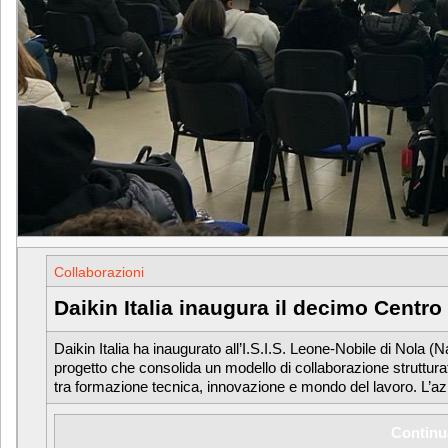
Collaborazioni
Daikin Italia inaugura il decimo Centr
Daikin Italia ha inaugurato all’I.S.I.S. Leone-Nobile di Nola (
progetto che consolida un modello di collaborazione struttura
tra formazione tecnica, innovazione e mondo del lavoro. L’a
Continu