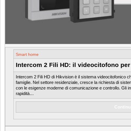
Smart home
Intercom 2 Fili HD: il videocitofono per
Intercom 2 Fili HD di Hikvision è il sistema videocitofonico che
famiglie. Nel settore residenziale, cresce la richiesta di siste
con le esigenze moderne di comunicazione e controllo. Gli inst
rapidità…
Continu