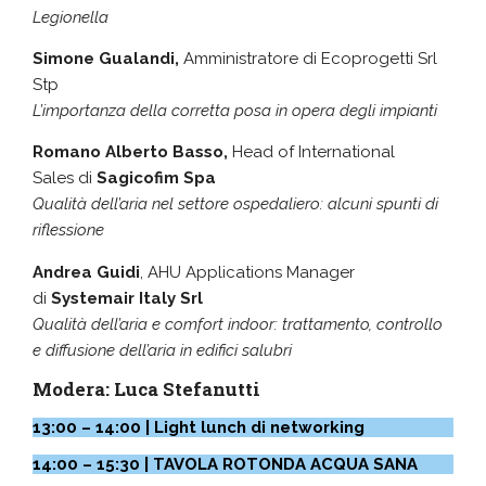
Legionella
Simone Gualandi,
Amministratore di Ecoprogetti Srl
Stp
L’importanza della corretta posa in opera degli impianti
Romano Alberto Basso,
Head of International
Sales
di
Sagicofim Spa
Qualità dell’aria nel settore ospedaliero: alcuni spunti di
riflessione
Andrea Guidi
, AHU Applications Manager
di
Systemair Italy Srl
Qualità dell’aria e comfort indoor: trattamento, controllo
e diffusione dell’aria in edifici salubri
Modera:
Luca Stefanutti
13:00 – 14:00 | Light lunch di networking
14:00 – 15:30 | TAVOLA ROTONDA ACQUA SANA