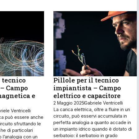
l tecnico
Pillole per il tecnico
 – Campo
impiantista – Campo
agnetica e
elettrico e capacitore
2 Maggio 2025
Gabriele Ventricelli
La carica elettrica, oltre a fluire in un
iele Ventricelli
circuito, può esservi accumulata in
ica può essere anche
perfetta analogia a quanto accade in
rcuito sfrut­tando le
un impianto idrico quando è dotato di
he di particolari
serbatoio: il serbatoio in grado
 l’analogia con un