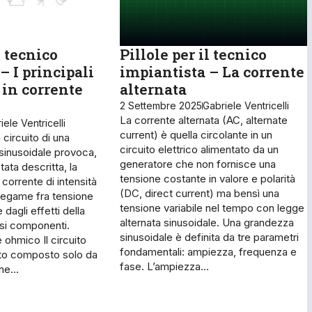
l tecnico
Pillole per il tecnico
– I principali
impiantista – La corrente
in corrente
alternata
2 Settembre 2025
Gabriele Ventricelli
La corrente alternata (AC, alternate
iele Ventricelli
current) è quella circolante in un
 circuito di una
circuito elettrico alimen­tato da un
 sinusoidale provoca,
generatore che non fornisce una
ata descritta, la
tensione costante in valore e polarità
 corrente di intensità
(DC, direct cur­rent) ma bensì una
l legame fra tensione
tensione va­riabile nel tempo con legge
dagli effetti della
alter­nata sinusoidale. Una grandezza
rsi componenti.
sinusoidale è de­finita da tre parametri
 ohmico Il circuito
fonda­mentali: ampiezza, frequenza e
ito composto solo da
fase. L’ampiezza…
one…