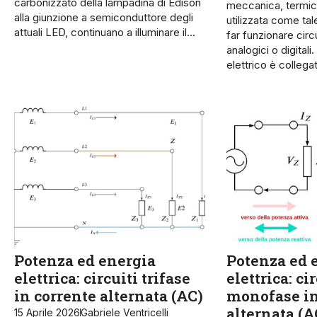
carbonizzato della lampadina di Edison
meccanica, termi
alla giunzione a semiconduttore degli
utilizzata come ta
attuali LED, continuano a illuminare il…
far funzionare circu
analogici o digitali
elettrico è colleg
Potenza ed energia
Potenza ed 
elettrica: circuiti trifase
elettrica: ci
in corrente alternata (AC)
monofase in
alternata (A
15 Aprile 2026
Gabriele Ventricelli