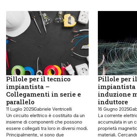
Pillole per il tecnico
Pillole per i
impiantista –
impiantista
Collegamenti in serie e
induzione m
parallelo
induttore
11 Luglio 2025
Gabriele Ventricelli
16 Giugno 2025
Gabr
Un circuito elettrico è costituito da un
La corrente elettr
insieme di componenti che possono
accumu­lata in un ci
essere collegati tra loro in diversi modi.
proprietà ma­gnetic
Principalmente, vi sono due
materiali. Cercando