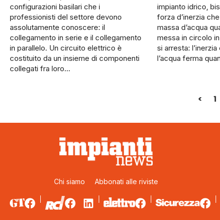
configurazioni basilari che i
im­pianto idrico, b
professionisti del settore devono
forza d’inerzia ch
assolutamente conoscere: il
massa d’acqua qu
collegamento in serie e il collegamento
messa in circolo in
in parallelo. Un circuito elettrico è
si arresta: l’iner­z
costituito da un insieme di componenti
l’acqua ferma qu
collegati fra loro…
<
1
Chi siamo
Abbonati alle riviste