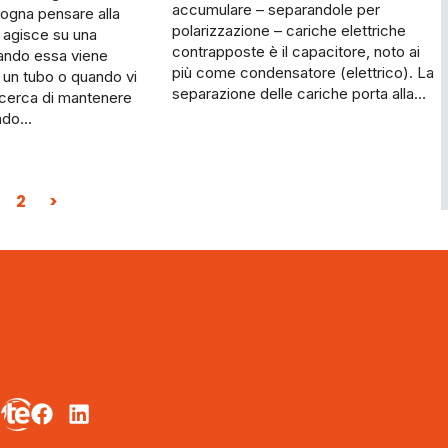
accumulare – separandole per
isogna pensare alla
polarizzazione – cariche elettriche
e agisce su una
contrapposte è il capacitore, noto ai
ando essa viene
più come condensatore (elettrico). La
 un tu­bo o quando vi
separazione delle cariche porta alla…
ia cerca di mantenere
ando…
2
>