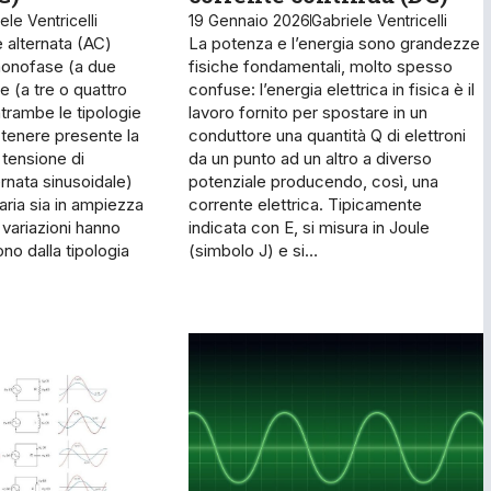
ele Ventricelli
19 Gennaio 2026
Gabriele Ventricelli
te alternata (AC)
La potenza e l’energia sono grandezze
onofase (a due
fisiche fondamentali, molto spesso
se (a tre o quattro
confuse: l’energia elettrica in fisica è il
ntrambe le tipologie
lavoro fornito per spostare in un
 tenere presente la
conduttore una quantità Q di elettroni
 tensione di
da un punto ad un altro a diverso
rnata sinusoidale)
potenziale producendo, così, una
aria sia in ampiezza
corrente elettrica. Tipicamente
i variazioni hanno
indicata con E, si misura in Joule
no dalla tipologia
(simbolo J) e si…