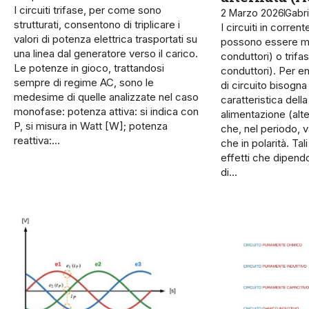
I circuiti trifase, per come sono
2 Marzo 2026
Gabri
strutturati, consentono di triplicare i
I circuiti in corren
valori di potenza elettrica trasportati su
possono essere m
una linea dal generatore verso il carico.
conduttori) o trifa
Le potenze in gioco, trattandosi
conduttori). Per e
sempre di regime AC, sono le
di circuito bisogna
medesime di quelle analizzate nel caso
caratteristica della
monofase: potenza attiva: si indica con
alimentazione (alte
P, si misura in Watt [W]; potenza
che, nel periodo, v
reattiva:…
che in polarità. Tal
effetti che dipendo
di…