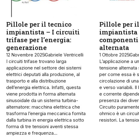
Pillole per il tecnico
Pillole per i
impiantista – I circuiti
impiantista 
trifase per l’energia:
componenti 
generazione
alternata
12 Novembre 2025
Gabriele Ventricelli
1 Ottobre 2025
Gabr
I circuiti trifase trovano larga
L’applicazione a un
applicazione nel settore dei sistemi
tensione alternata
elettrici deputati alla produzione, al
per come essa è st
trasporto e alla distribuzione
circolazione di una
dell’energia elettrica. Infatti, questa
e verso variabili. I
viene prodotta in forma alternata
e corrente dipende 
sinusoidale da un sistema turbina-
presenza dei dive
alternatore: macchina elettrica che
Circuito puramente
trasforma l’energia meccanica fornita
ohmico è un circu
dalla turbina in energia elettrica sotto
resistori. La tensi
forma di tre tensioni aventi stessa
ampiezza e frequenza…