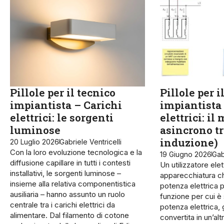
Pillole per il tecnico
Pillole per i
impiantista – Carichi
impiantista 
elettrici: le sorgenti
elettrici: il
luminose
asincrono tr
induzione)
20 Luglio 2026
Gabriele Ventricelli
Con la loro evoluzione tecnologica e la
19 Giugno 2026
Gab
diffusione capillare in tutti i contesti
Un utilizzatore ele
installativi, le sorgenti luminose –
apparecchiatura c
insieme alla relativa componentistica
potenza elettrica p
ausiliaria – hanno assunto un ruolo
funzione per cui è 
centrale tra i carichi elettrici da
potenza elettrica,
alimentare. Dal filamento di cotone
convertita in un’al