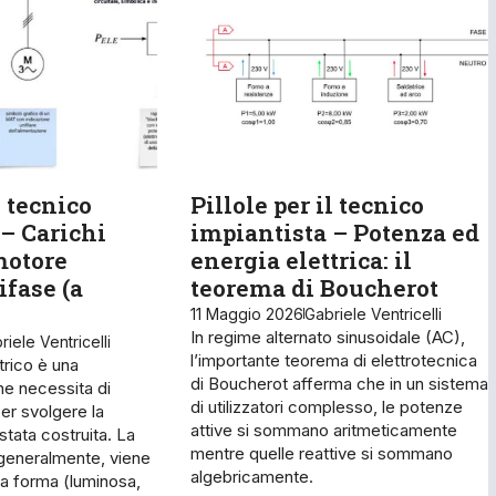
l tecnico
Pillole per il tecnico
– Carichi
impiantista – Potenza ed
 motore
energia elettrica: il
ifase (a
teorema di Boucherot
11 Maggio 2026
Gabriele Ventricelli
In regime alternato sinusoidale (AC),
riele Ventricelli
l’importante teorema di elettrotecnica
ttrico è una
di Boucherot afferma che in un sistema
he necessita di
di utilizzatori complesso, le potenze
er svolgere la
attive si sommano aritmeticamente
stata costruita. La
mentre quelle reattive si sommano
 generalmente, viene
algebricamente.
tra forma (luminosa,