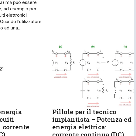
ca) ma può essere
le, ad esempio per
iti elettronici
. Quando l’utilizzatore
ato ad una…
energia
Pillole per il tecnico
rcuiti
impiantista – Potenza ed
 corrente
energia elettrica:
C)
corrente continua (DC)