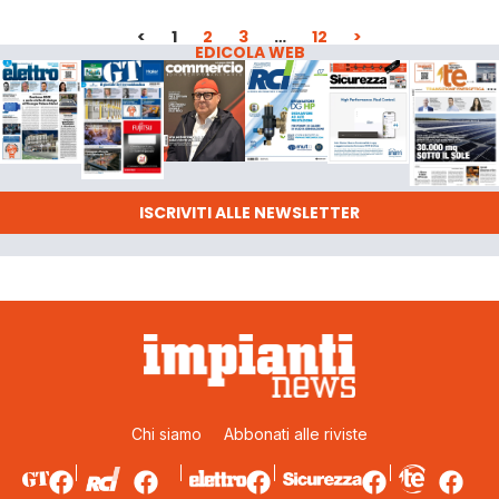
<
1
2
3
…
12
>
EDICOLA WEB
ISCRIVITI ALLE NEWSLETTER
Chi siamo
Abbonati alle riviste