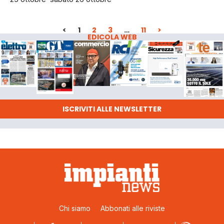
<
1
2
3
…
11
>
EDICOLA WEB
ISCRIVITI ALLE NEWSLETTER
Chi siamo
Abbonati alle riviste