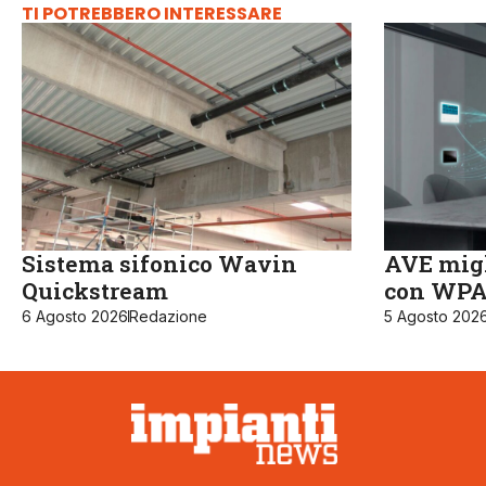
TI POTREBBERO INTERESSARE
Sistema sifonico Wavin
AVE migl
Quickstream
con WPA3
6 Agosto 2026
Redazione
5 Agosto 202