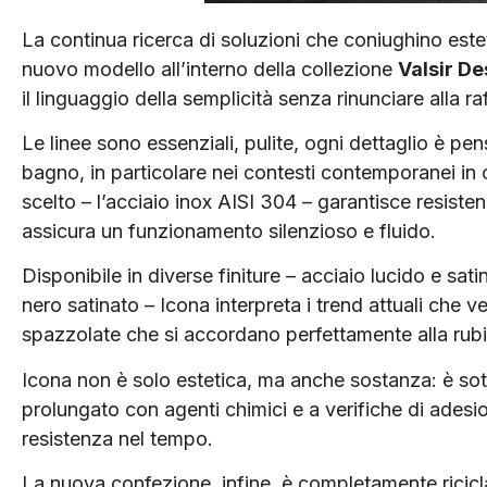
La continua ricerca di soluzioni che coniughino este
nuovo modello all’interno della collezione
Valsir De
il linguaggio della semplicità senza rinunciare alla ra
Le linee sono essenziali, pulite, ogni dettaglio è p
bagno, in particolare nei contesti contemporanei in c
scelto – l’acciaio inox AISI 304 – garantisce resist
assicura un funzionamento silenzioso e fluido.
Disponibile in diverse finiture – acciaio lucido e sat
nero satinato – Icona interpreta i trend attuali che ve
spazzolate che si accordano perfettamente alla rubine
Icona non è solo estetica, ma anche sostanza: è sott
prolungato con agenti chimici e a verifiche di adesion
resistenza nel tempo.
La nuova confezione, infine, è completamente riciclab