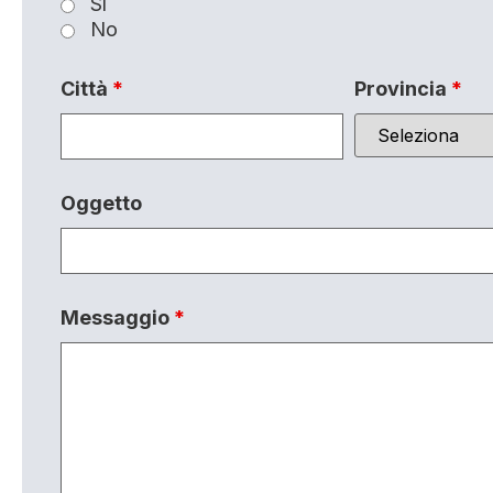
Sì
No
Città
*
Provincia
*
Oggetto
Messaggio
*