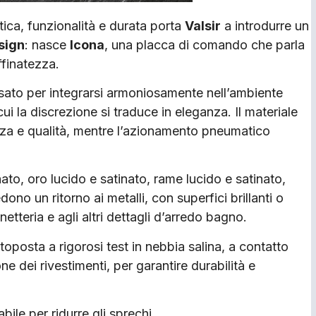
tica, funzionalità e durata porta
Valsir
a introdurre un
sign
: nasce
Icona
, una placca di comando che parla
ffinatezza.
ensato per integrarsi armoniosamente nell’ambiente
ui la discrezione si traduce in eleganza. Il materiale
enza e qualità, mentre l’azionamento pneumatico
inato, oro lucido e satinato, rame lucido e satinato,
dono un ritorno ai metalli, con superfici brillanti o
tteria e agli altri dettagli d’arredo bagno.
oposta a rigorosi test in nebbia salina, a contatto
e dei rivestimenti, per garantire durabilità e
ile per ridurre gli sprechi.