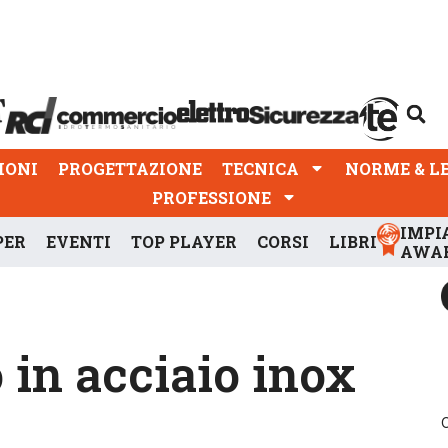
PROGETTAZIONE
TECNICA
NORME & LEGGI
IONI
PROGETTAZIONE
TECNICA
NORME & L
PROFESSIONE
IMPI
PER
EVENTI
TOP PLAYER
CORSI
LIBRI
AWA
in acciaio inox