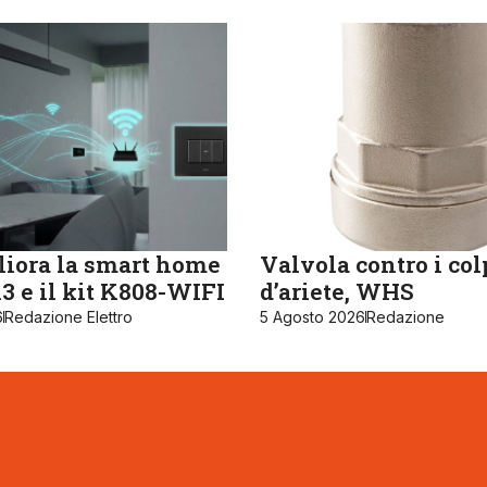
iora la smart home
Valvola contro i col
 e il kit K808-WIFI
d’ariete, WHS
6
Redazione Elettro
5 Agosto 2026
Redazione