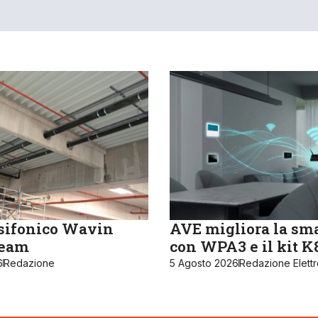
sifonico Wavin
AVE migliora la sm
ream
con WPA3 e il kit 
6
Redazione
5 Agosto 2026
Redazione Elett