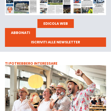
EDICOLA WEB
ABBONATI
ISCRIVITI ALLE NEWSLETTER
TI POTREBBERO INTERESSARE