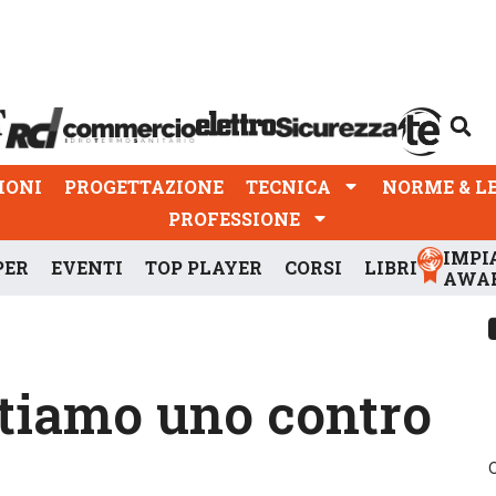
PROGETTAZIONE
TECNICA
NORME & LEGGI
IONI
PROGETTAZIONE
TECNICA
NORME & L
PROFESSIONE
IMPI
PER
EVENTI
TOP PLAYER
CORSI
LIBRI
AWA
ettiamo uno contro