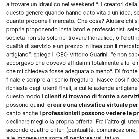
a trovare un idraulico nei weekend!”. I creatori della
questo genere quando hanno dato vita a un’idea, s
quanto propone il mercato. Che cosa? Aiutare chi si 
propria proponendo installatori e professionisti sele
società non sta solo nel trovare l’idraulico, o l’elett
qualità di servizio e un prezzo in linea con il merca
artigiano”, spiega il CEO Vittorio Guarini, “e non s
accorgevo che dovevo affidarmi totalmente a lui e n
che mi chiedeva fosse adeguata o meno”. Di fronte all
finale è sempre a rischio fregatura. Nasce così l’idea
richieste degli utenti finali, a cui le aziende artigi
questo modo
i clienti si trovano di fronte a servi
possono quindi
creare una classifica virtuale per
canto anche
i professionisti possono vedere le p
declinare meglio la propria offerta. Fra l’altro gli u
secondo quattro criteri (puntualità, comunicazione, 
alle imprese una sorta di pedigree valutativo.