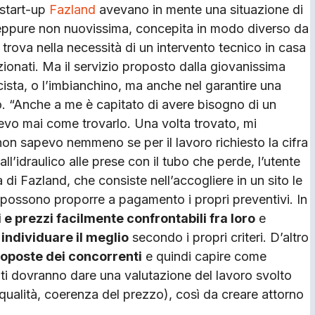
 start-up
Fazland
avevano in mente una situazione di
eppure non nuovissima, concepita in modo diverso da
trova nella necessità di un intervento tecnico in casa
zionati. Ma il servizio proposto dalla giovanissima
ricista, o l’imbianchino, ma anche nel garantire una
to. “Anche a me è capitato di avere bisogno di un
apevo mai come trovarlo. Una volta trovato, mi
on sapevo nemmeno se per il lavoro richiesto la cifra
’idraulico alle prese con il tubo che perde, l’utente
 di Fazland, che consiste nell’accogliere in un sito le
ane possono proporre a pagamento i propri preventivi. In
zi e prezzi facilmente confrontabili fra loro
e
 individuare il meglio
secondo i propri criteri. D’altro
roposte dei concorrenti
e quindi capire come
tenti dovranno dare una valutazione del lavoro svolto
qualità, coerenza del prezzo), così da creare attorno