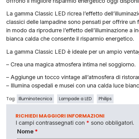
offrono il migliore risparmio energetico oggi disponi
La gamma Classic LED ricrea l’effetto dell’illuminaz
classici delle lampadine sono pensati per offrire u
in modo da riprodurre l’effetto dell’illuminazione a i
bianca calda che consente il risparmio energetico.
La gamma Classic LED è ideale per un ampio ventagl
– Crea una magica atmosfera intima nel soggiorno.
– Aggiunge un tocco vintage all’atmosfera di ristoran
– Illumina ospedali e musei con una calda luce bianc
Tag:
Illuminotecnica
Lampade a LED
Philips
RICHIEDI MAGGIORI INFORMAZIONI
I campi contrassegnati con
*
sono obbligatori.
Nome
*