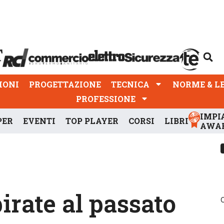
PROGETTAZIONE
TECNICA
NORME & LEGGI
IONI
PROGETTAZIONE
TECNICA
NORME & L
PROFESSIONE
IMPI
PER
EVENTI
TOP PLAYER
CORSI
LIBRI
AWA
rate al passato