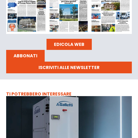
EDICOLA WEB
ABBONATI
ISCRIVITI ALLE NEWSLETTER
TI POTREBBERO INTERESSARE