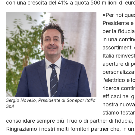
con una crescita del 41% a quota 500 milioni di eu
«Per noi ques
Presidente e 
per la fiduci
in una contin
assortimenti 
Italia reinve
aperture di p
personalizzat
l’elettrico e
ricerca cont
efficaci nel 
Sergio Novello, Presidente di Sonepar Italia
nostra nuova
SpA
stiamo testan
consolidare sempre più il ruolo di partner di fiducia, 
Ringraziamo i nostri molti fornitori partner che, in u