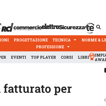
PROGETTAZIONE
TECNICA
NORME & LEGGI
IONI
PROGETTAZIONE
TECNICA
NORME & L
PROFESSIONE
IMPI
PER
EVENTI
TOP PLAYER
CORSI
LIBRI
AWA
i fatturato per