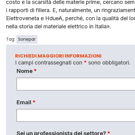
costo e la scarsità delle materie prime, cercano semp
i rapporti di filiera. E, naturalmente, un ringraziamen
Elettroveneta e HdueA, perché, con la qualità del l
nella storia del materiale elettrico in Italia».
Tag:
Sonepar
RICHIEDI MAGGIORI INFORMAZIONI
I campi contrassegnati con
*
sono obbligatori.
Nome
*
Email
*
Sei un professionista del settore?
*