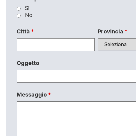
Sì
No
Città
*
Provincia
*
Oggetto
Messaggio
*