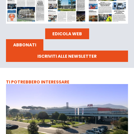
EDICOLA WEB
ABBONATI
ISCRIVITI ALLE NEWSLETTER
TI POTREBBERO INTERESSARE