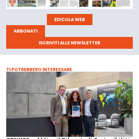
EDICOLA WEB
ABBONATI
ISCRIVITI ALLE NEWSLETTER
TI POTREBBERO INTERESSARE