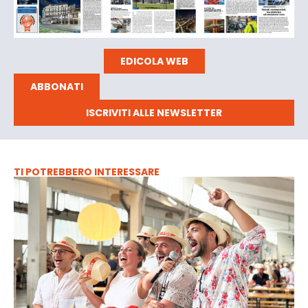
EDICOLA WEB
ABBONATI
ISCRIVITI ALLE NEWSLETTER
TI POTREBBERO INTERESSARE