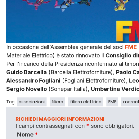
In occasione dell’Assemblea generale dei soci
FME
Materiale Elettrico) è stato rinnovato il
Consiglio di
Per l’incarico della Presidenza riconfermato al timo
Guido Barcella
(Barcella Elettroforniture),
Paolo Ca
Alessandro Fogliani
(Fogliani Elettroforniture),
Leo
Sergio Novello
(Sonepar Italia),
Umbertina Verdi
Tag:
associazioni
filiera
filiera elettrica
FME
merca
RICHIEDI MAGGIORI INFORMAZIONI
I campi contrassegnati con
*
sono obbligatori.
Nome
*