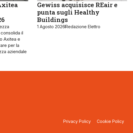
Axitea
Gewiss acquisisce REair e
punta sugli Healthy
26
Buildings
rezza
1 Agosto 2026
Redazione Elettro
 consolida il
o Axitea e
are per la
ezza aziendale
Privacy Policy
Cookie Policy