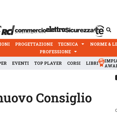
PROGETTAZIONE
TECNICA
NORME & LEGGI
IONI
PROGETTAZIONE
TECNICA
NORME & L
PROFESSIONE
IMPI
PER
EVENTI
TOP PLAYER
CORSI
LIBRI
AWA
nuovo Consiglio