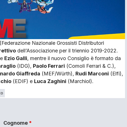
(Federazione Nazionale Grossisti Distributori
rettivo
dell’Associazione per il triennio 2019-2022.
ne
Ezio Galli
, mentre il nuovo Consiglio è formato da
raglio
(IDG),
Paolo Ferrari
(Comoli Ferrari & C.),
nardo Giaffreda
(MEF/Würth),
Rudi Marconi
(Elfi),
cchio
(EDIF) e
Luca Zaghini
(Marchiol).
to
Cognome
*