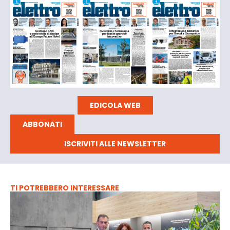
EDICOLA WEB
ABBONATI
ISCRIVITI ALLE NEWSLETTER
TI POTREBBERO INTERESSARE