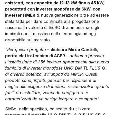
esistenti, con capacità da 12-13 kW fino a 45 kW,
progettati con inverter monofase da 6kW, con
inverter FIMER
di nuova generazione oltre ad essere
stata fatta per dare continuità alla progettazione
nasce dalla volontà di SieBO di ammodernare gli
impianti con il massimo della tecnologia ad oggi
disponibile sul mercato.
“Per questo progetto –
dichiara Mirco Cantelli,
perito elettrotecnico di ACER
–
abbiamo previsto
l’installazione di 356 inverter appartenenti alla nuova
famiglia di inverter monofase UNO-DM-TL-PLUS-Q,
di diversa potenza, sviluppati da FIMER. Questi
prodotti sono, infatti, pensati per rispondere al
meglio alle esigenze di impianti residenziali in quanto
facili da installare, veloci da configurare e
caratterizzati da un design leggero e compatto”.
SieBo, nello specifico, ha scelto di utilizzare
soprattutto il modello
UNO-DM-TL-6.0-PLUS-SB-G-