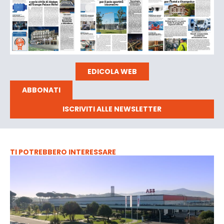
EDICOLA WEB
ABBONATI
ISCRIVITI ALLE NEWSLETTER
TI POTREBBERO INTERESSARE