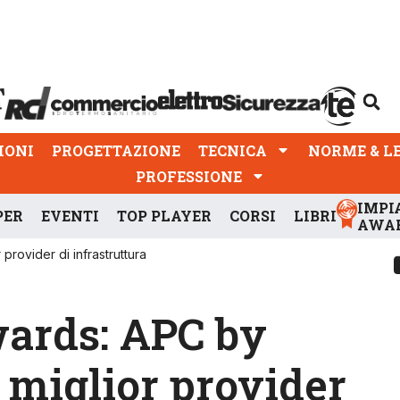
PROGETTAZIONE
TECNICA
NORME & LEGGI
IONI
PROGETTAZIONE
TECNICA
NORME & L
PROFESSIONE
IMPI
PER
EVENTI
TOP PLAYER
CORSI
LIBRI
AWA
provider di infrastruttura
wards: APC by
 miglior provider