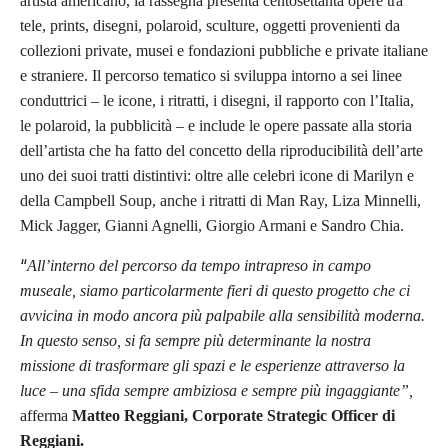
artista americano, la rassegna presenta
centosettanta
opere tra
tele, prints, disegni, polaroid, sculture, oggetti provenienti da
collezioni private, musei e fondazioni pubbliche e private italiane
e straniere.
Il percorso tematico si sviluppa intorno a sei linee
conduttrici – le icone, i ritratti, i disegni, il rapporto con l’Italia,
le polaroid, la pubblicità – e include le opere passate alla storia
dell’artista che ha fatto del concetto della riproducibilità dell’arte
uno dei suoi tratti distintivi: oltre alle celebri icone di Marilyn e
della Campbell Soup, anche i ritratti di Man Ray, Liza Minnelli,
Mick Jagger, Gianni Agnelli, Giorgio Armani e Sandro Chia.
“
All’interno del percorso da tempo intrapreso in campo
museale, siamo particolarmente fieri di questo progetto che ci
avvicina in modo ancora più palpabile alla sensibilità moderna.
In questo senso, si fa sempre più determinante la nostra
missione di trasformare gli spazi e le esperienze attraverso la
luce – una sfida sempre ambiziosa e sempre più ingaggiante”,
afferma
Matteo Reggiani, Corporate Strategic Officer di
Reggiani.