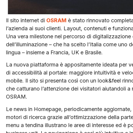
Il sito internet di
OSRAM
è stato rinnovato completam
l’azienda ai suoi clienti. Layout, contenuti e funziona
Una vera milestone nel percorso di digitalizzazion
dell’illuminazione – che ha scelto l’Italia come uno de
lingua – insieme a Francia, UK e Brasile.
La nuova piattaforma è appositamente ideata per veni
di accessibilità al portale: maggiore intuitività e ve
mobile. Il sito si presenta così con un look&feel rin
che catturano l’attenzione dei visitatori aiutandoli a 
OSRAM.
Le news in Homepage, periodicamente aggiornate, so
motori di ricerca grazie all’ottimizzazione della parte
menu a tendina illustrano le aree di interesse ed è p