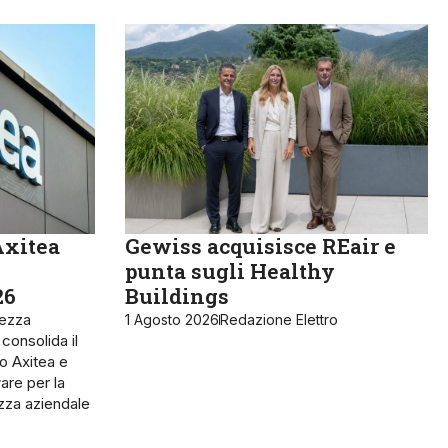
Axitea
Gewiss acquisisce REair e
punta sugli Healthy
26
Buildings
rezza
1 Agosto 2026
Redazione Elettro
 consolida il
o Axitea e
are per la
ezza aziendale