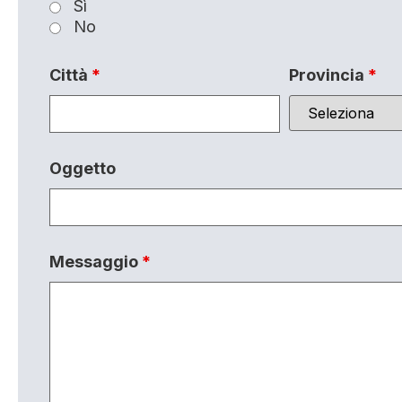
Sì
No
Città
*
Provincia
*
Oggetto
Messaggio
*