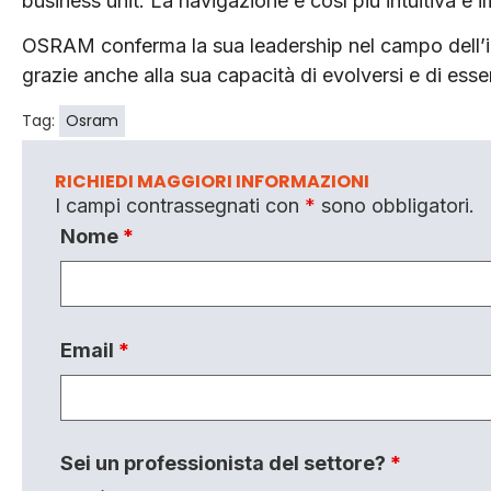
business unit. La navigazione è così più intuitiva e 
OSRAM conferma la sua leadership nel campo dell’in
grazie anche alla sua capacità di evolversi e di esse
Tag:
Osram
RICHIEDI MAGGIORI INFORMAZIONI
I campi contrassegnati con
*
sono obbligatori.
Nome
*
Email
*
Sei un professionista del settore?
*