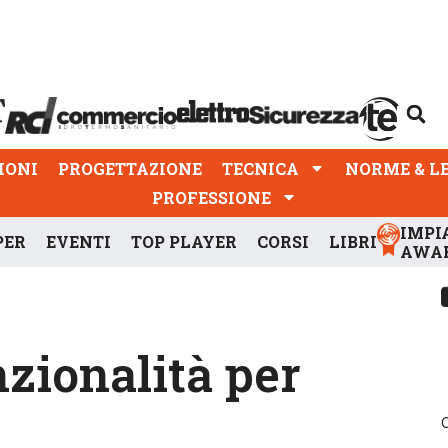
PROGETTAZIONE
TECNICA
NORME & LEGGI
IONI
PROGETTAZIONE
TECNICA
NORME & L
PROFESSIONE
IMPI
PER
EVENTI
TOP PLAYER
CORSI
LIBRI
AWA
zionalità per