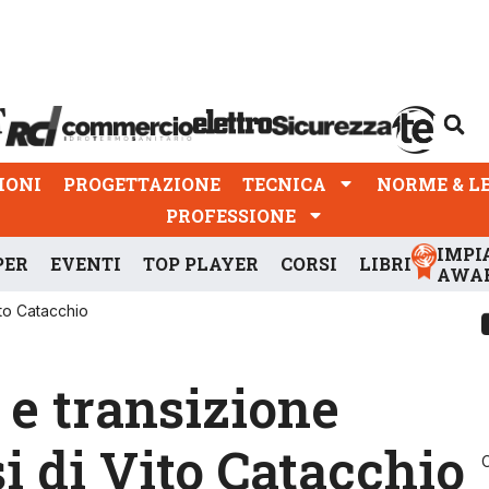
PROGETTAZIONE
TECNICA
NORME & LEGGI
IONI
PROGETTAZIONE
TECNICA
NORME & L
PROFESSIONE
IMPI
PER
EVENTI
TOP PLAYER
CORSI
LIBRI
AWA
Vito Catacchio
 e transizione
si di Vito Catacchio