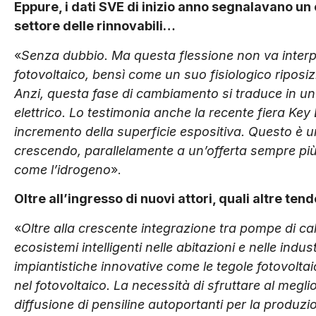
Eppure, i dati SVE di inizio anno segnalavano un c
settore delle rinnovabili…
«
Senza dubbio. Ma questa flessione non va interpr
fotovoltaico, bensì come un suo fisiologico riposi
Anzi, questa fase di cambiamento si traduce in un’
elettrico. Lo testimonia anche la recente fiera Ke
incremento della superficie espositiva. Questo è u
crescendo, parallelamente a un’offerta sempre più r
come l’idrogeno
».
Oltre all’ingresso di nuovi attori, quali altre t
«
Oltre alla crescente integrazione tra pompe di ca
ecosistemi intelligenti nelle abitazioni e nelle indu
impiantistiche innovative come le tegole fotovoltai
nel fotovoltaico. La necessità di sfruttare al megli
diffusione di pensiline autoportanti per la produzio