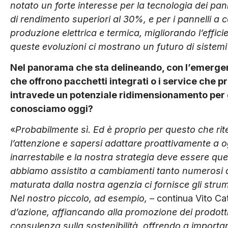
notato un forte interesse per la tecnologia dei pa
di rendimento superiori al 30%, e per i pannelli a
produzione elettrica e termica, migliorando l’effici
queste evoluzioni ci mostrano un futuro di sistemi 
Nel panorama che sta delineando, con l’emerger
che offrono pacchetti integrati o i service che 
intravede un potenziale ridimensionamento per gli
conosciamo oggi?
«
Probabilmente sì. Ed è proprio per questo che r
l’attenzione e sapersi adattare proattivamente a o
inarrestabile e la nostra strategia deve essere quel
abbiamo assistito a cambiamenti tanto numerosi q
maturata dalla nostra agenzia ci fornisce gli stru
Nel nostro piccolo, ad esempio, –
continua Vito Ca
d’azione, affiancando alla promozione dei prodotti 
consulenza sulla sostenibilità, offrendo a import