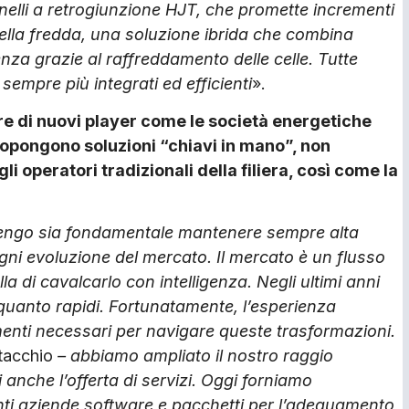
nnelli a retrogiunzione HJT, che promette incrementi
 cella fredda, una soluzione ibrida che combina
enza grazie al raffreddamento delle celle. Tutte
sempre più integrati ed efficienti
».
e di nuovi player come le società energetiche
propongono soluzioni “chiavi in mano”, non
 operatori tradizionali della filiera, così come la
itengo sia fondamentale mantenere sempre alta
gni evoluzione del mercato. Il mercato è un flusso
la di cavalcarlo con intelligenza. Negli ultimi anni
uanto rapidi. Fortunatamente, l’esperienza
menti necessari per navigare queste trasformazioni.
tacchio
– abbiamo ampliato il nostro raggio
anche l’offerta di servizi. Oggi forniamo
anti aziende software e pacchetti per l’adeguamento