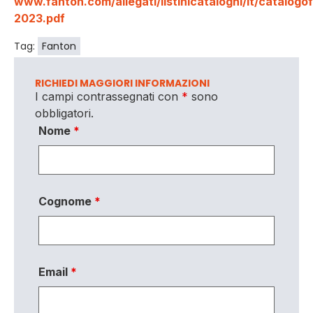
www.fanton.com/allegati/listinicataloghi/it/catalog
2023.pdf
Tag:
Fanton
RICHIEDI MAGGIORI INFORMAZIONI
I campi contrassegnati con
*
sono
obbligatori.
Nome
*
Cognome
*
Email
*