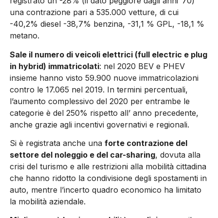
registrato un -28% (il dato peggiore dagli anni ’70)
una contrazione pari a 535.000 vetture, di cui
-40,2% diesel -38,7% benzina, -31,1 % GPL, -18,1 %
metano.
Sale il numero di veicoli elettrici (full electric e plug
in hybrid) immatricolati
: nel 2020 BEV e PHEV
insieme hanno visto 59.900 nuove immatricolazioni
contro le 17.065 nel 2019. In termini percentuali,
l’aumento complessivo del 2020 per entrambe le
categorie è del 250% rispetto all’ anno precedente,
anche grazie agli incentivi governativi e regionali.
Si è registrata anche una
forte contrazione del
settore del noleggio e del car-sharing
, dovuta alla
crisi del turismo e alle restrizioni alla mobilità cittadina
che hanno ridotto la condivisione degli spostamenti in
auto, mentre l’incerto quadro economico ha limitato
la mobilità aziendale.