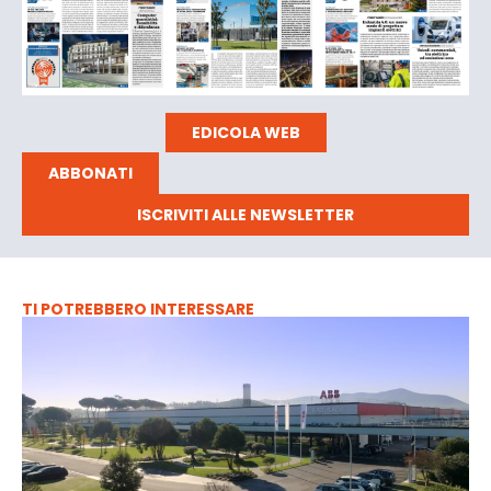
EDICOLA WEB
ABBONATI
ISCRIVITI ALLE NEWSLETTER
TI POTREBBERO INTERESSARE