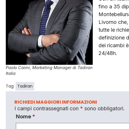
fino a 35 dip
Montebelluna,
Livorno che, 
tutte le richi
definizione 
dei ricambi è
24/48h.
Paolo Caimi, Marketing Manager di Tadiran
Italia
Tag:
Tadiran
RICHIEDI MAGGIORI INFORMAZIONI
I campi contrassegnati con
*
sono obbligatori.
Nome
*