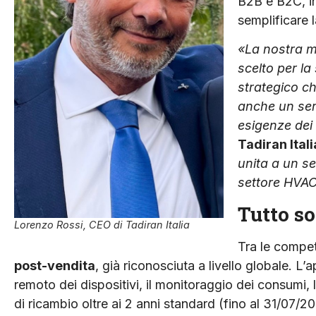
B2B e B2C, in
semplificare l
«La nostra mi
scelto per la
strategico ch
anche un serv
esigenze dei c
Tadiran Itali
unita a un se
settore HVAC
Tutto so
Lorenzo Rossi, CEO di Tadiran Italia
Tra le compet
post-vendita
, già riconosciuta a livello globale. L’
remoto dei dispositivi, il monitoraggio dei consumi, l
di ricambio oltre ai 2 anni standard (fino al 31/07/2