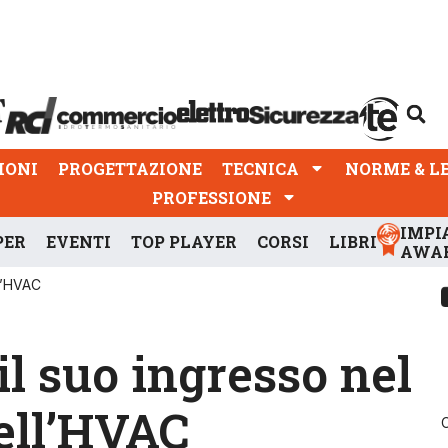
PROGETTAZIONE
TECNICA
NORME & LEGGI
IONI
PROGETTAZIONE
TECNICA
NORME & L
PROFESSIONE
IMPI
PER
EVENTI
TOP PLAYER
CORSI
LIBRI
AWA
ll’HVAC
l suo ingresso nel
ell’HVAC