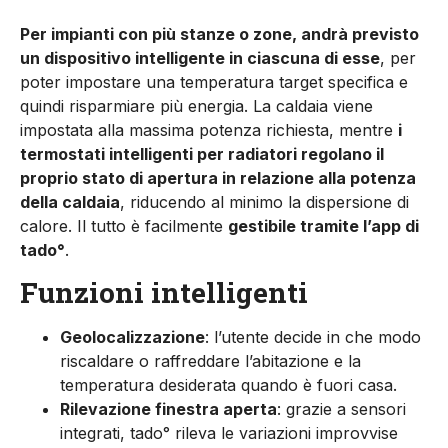
Per impianti con più stanze o zone, andrà previsto
un dispositivo intel­ligente in ciascuna di esse
, per
po­ter impostare una temperatura tar­get specifica e
quindi risparmiare più energia. La caldaia viene
impostata alla massima potenza richiesta, men­tre
i
termostati intelligenti per ra­diatori regolano il
proprio stato di apertura in relazione alla potenza
della caldaia
, riducendo al minimo la dispersione di
calore. Il tutto è fa­cilmente
gestibile tramite l’app di
tado°
.
Funzioni intelligenti
Geolocalizzazione
: l’utente decide in che modo
riscaldare o raffred­dare l’abitazione e la
temperatura desiderata quando è fuori casa.
Rilevazione finestra aperta
: grazie a sensori
integrati, tado° rileva le variazioni improvvise