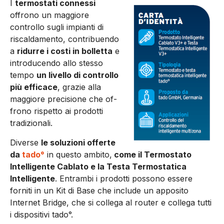
I
termostati connessi
offrono un maggiore
controllo su­gli impianti di
riscaldamen­to, contribuendo
a
ridurre i costi in bolletta
e
introducen­do allo stesso
tempo
un livello di controllo
più efficace
, grazie alla
maggiore precisione che of­
frono rispetto ai prodotti
tradi­zionali.
Diverse
le soluzioni of­ferte
da
tado°
in questo ambito,
come il Termostato
Intelligente Cablato e la Testa Termostatica
Intelligente
. Entrambi i prodotti possono essere
forniti in un Kit di Base che include un apposito
Internet Bridge, che si collega al router e collega tutti
i dispositi­vi tado°.