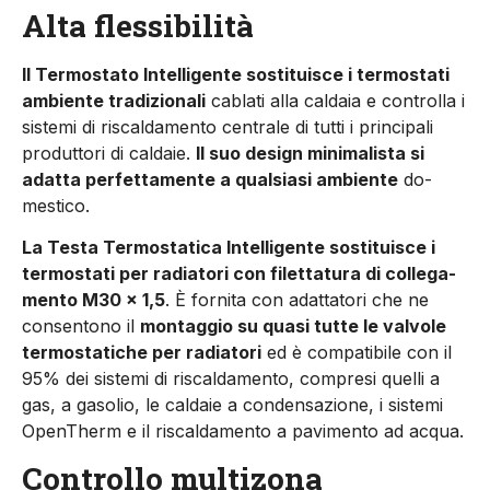
Alta flessibilità
Il Termostato Intelligente sostitu­isce i termostati
ambiente tradi­zionali
cablati alla caldaia e con­trolla i
sistemi di riscaldamento centrale di tutti i principali
pro­duttori di caldaie.
Il suo design minimalista si
adatta perfetta­mente a qualsiasi ambiente
do­
mestico.
La Testa Termostatica Intelligen­te sostituisce i
termostati per ra­diatori con filettatura di collega­
mento M30 x 1,5
. È fornita con adattatori che ne
consentono il
montaggio su qua­si tutte le valvole
termostatiche per radiatori
ed è compatibile con il
95% dei sistemi di riscal­damento, compresi quelli a
gas, a gasolio, le caldaie a conden­sazione, i sistemi
OpenTherm e il riscaldamento a pavimento ad acqua.
Controllo multizona