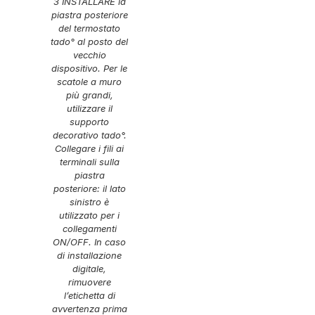
3 INSTALLARE la
piastra posteriore
del termostato
tado° al posto del
vecchio
dispositivo. Per le
scatole a muro
più grandi,
utilizzare il
supporto
decorativo tado°.
Collegare i fili ai
terminali sulla
piastra
posteriore: il lato
sinistro è
utilizzato per i
collegamenti
ON/OFF. In caso
di installazione
digitale,
rimuovere
l’etichetta di
avvertenza prima