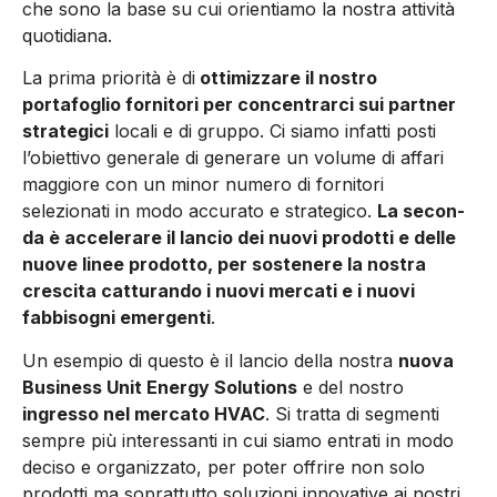
che sono la base su cui orientia­mo la nostra attività
quotidiana.
La prima priorità è di
ottimizzare il nostro
portafoglio fornitori per concentrarci sui partner
strate­gici
locali e di gruppo. Ci siamo infatti posti
l’obiettivo generale di generare un volume di affari
maggiore con un minor numero di fornitori
selezionati in modo accurato e strategico.
La secon­
da è accelerare il lancio dei nuo­vi prodotti e delle
nuove linee prodotto, per sostenere la no­stra
crescita catturando i nuovi mercati e i nuovi
fabbisogni e­mergenti
.
Un esempio di questo è il lancio della nostra
nuova
Bu­siness Unit Energy Solutions
e del nostro
ingresso nel mercato HVAC
. Si tratta di segmenti
sem­pre più interessanti in cui siamo entrati in modo
deciso e organiz­zato, per poter offrire non solo
prodotti ma soprattutto soluzio­ni innovative ai nostri