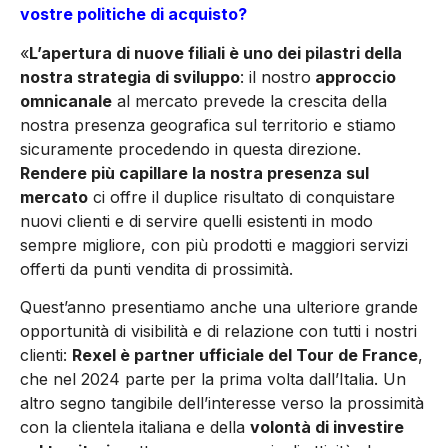
vostre politiche di acquisto?
«
L’apertura di nuove filiali è uno dei pilastri della
nostra strategia di sviluppo
: il nostro
approccio
omnicanale
al mercato preve­de la crescita della
nostra pre­senza geografica sul territorio e stiamo
sicuramente procedendo in questa direzione.
Rendere più capillare la nostra presenza sul
mercato
ci offre il duplice risul­tato di conquistare
nuovi clien­ti e di servire quelli esistenti in modo
sempre migliore, con più prodotti e maggiori servizi
offer­ti da punti vendita di prossimità.
Quest’anno presentiamo anche una ulteriore grande
opportuni­tà di visibilità e di relazione con tutti i nostri
clienti:
Rexel è par­tner ufficiale del Tour de France
,
che nel 2024 parte per la prima volta dall’Italia. Un
altro segno tangibile dell’interesse verso la prossimità
con la clientela ita­liana e della
volontà di investire