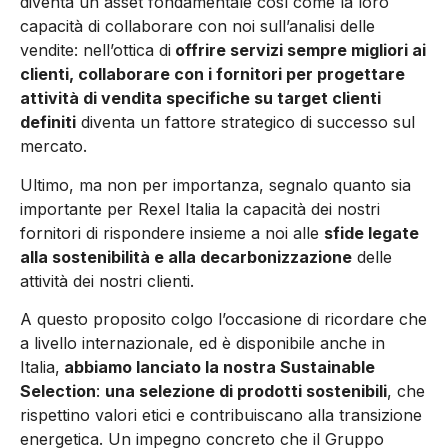
diventa un asset fondamentale così come la loro
capacità di collaborare con noi sull’analisi delle
vendite: nell’ottica di
offrire servizi sem­pre migliori ai
clienti, collabora­re con i fornitori per progetta­re
attività di vendita specifiche su target clienti
definiti
diventa un fattore strategico di succes­so sul
mercato.
Ultimo, ma non per importanza, segnalo quanto sia
importante per Rexel Italia la capacità dei nostri
fornitori di rispondere insieme a noi alle
sfi­de legate
alla sostenibilità e alla decarbonizzazione
delle
attività dei nostri clienti.
A questo proposito colgo l’occa­sione di ricordare che
a livello internazionale, ed è disponibile anche in
Italia,
abbiamo lanciato la nostra Sustainable
Selection
:
una selezione di prodotti soste­nibili
, che
rispettino valori etici e contribuiscano alla transizione
energetica. Un impegno concre­to che il Gruppo