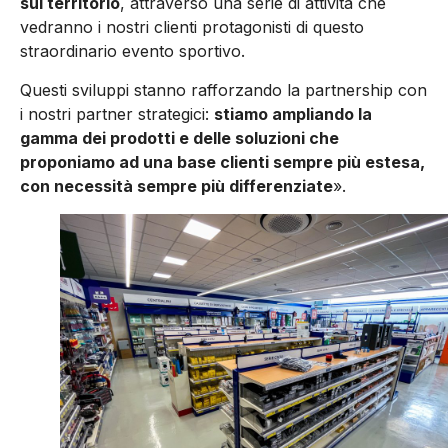
sul territorio
, attraverso una se­rie di attività che
vedranno i no­stri clienti protagonisti di questo
straordinario evento sportivo.
Questi sviluppi stanno rafforzan­do la partnership con
i nostri par­tner strategici:
stiamo amplian­do la
gamma dei prodotti e delle soluzioni che
proponiamo ad una base clienti sempre più estesa,
con necessità sempre più diffe­renziate
».