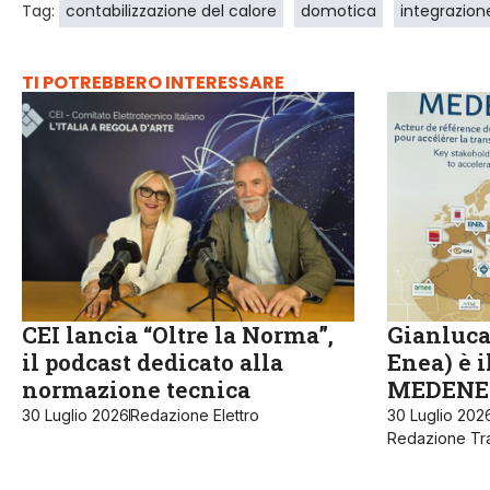
Tag:
contabilizzazione del calore
domotica
integrazion
TI POTREBBERO INTERESSARE
CEI lancia “Oltre la Norma”,
Gianluca
il podcast dedicato alla
Enea) è 
normazione tecnica
MEDENE
30 Luglio 2026
Redazione Elettro
30 Luglio 202
Redazione Tra