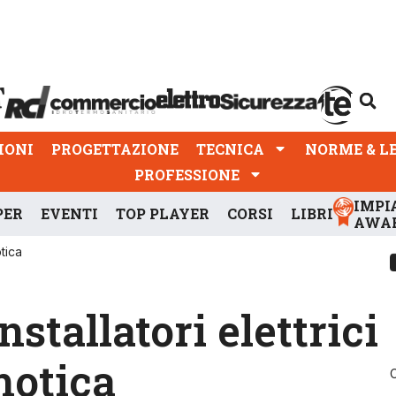
PROGETTAZIONE
TECNICA
NORME & LEGGI
IONI
PROGETTAZIONE
TECNICA
NORME & L
PROFESSIONE
IMPI
PER
EVENTI
TOP PLAYER
CORSI
LIBRI
AWA
otica
stallatori elettrici
motica