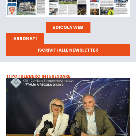
EDICOLA WEB
ABBONATI
ISCRIVITI ALLE NEWSLETTER
TI POTREBBERO INTERESSARE