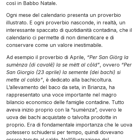
così in Babbo Natale.
Ogni mese del calendario presenta un proverbio
illustrato. E ogni proverbio nasconde, in realtà, un
interessante spaccato di quotidianità contadina, che il
calendario ci permette di non dimenticare e di
conservare come un valore inestimabile.
Ad esempio il proverbio di Aprile,
“Per San Giòrg la
sumènza (di cavalê) la se mètt al côld”
, ovvero
“Per
San Giorgio (23 aprile) la semente (dei bachi) si
mette al caldo”
, è dedicato alla bachicoltura.
L’allevamento del baco da seta, in Brianza, ha
rappresentato una voce importante nel magro
bilancio economico delle famiglie contadine. Tutto
aveva inizio proprio con la “sumènza”, ovvero le
uova dei bachi acquistate o talvolta prodotte in
proprio. Era di fondamentale importanza che le uova
potessero schiudersi per tempo, quindi dovevano
essere tenute al caldo. Nell’illustrazione del