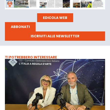
EDICOLA WEB
ABBONATI
ISCRIVITI ALLE NEWSLETTER
TI POTREBBERO INTERESSARE