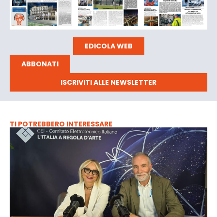
EDICOLA WEB
ABBONATI
ISCRIVITI ALLE NEWSLETTER
TI POTREBBERO INTERESSARE