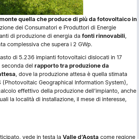
iemonte quella che produce di più da fotovoltaico in
ione dei Consumatori e Produttori di Energie
ianti di produzione di energia da
fonti rinnovabili
,
llata complessiva che supera i 2 GWp.
to di 5.236 impianti fotovoltaici dislocati in 17
 a seconda del
rapporto tra produzione da
attesa
, dove la produzione attesa è quella stimata
S (Photovoltaic Geographical Information System),
alcolo effettivo della produzione dell’impianto, anche
ali la località di installazione, il mese di interesse,
icipato, vede in testa la
Valle d’Aosta
come regione