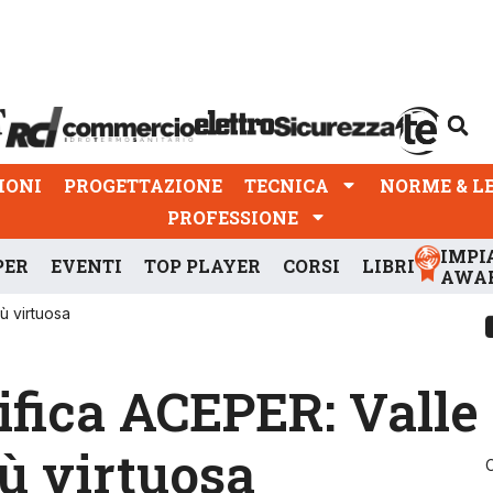
PROGETTAZIONE
TECNICA
NORME & LEGGI
IONI
PROGETTAZIONE
TECNICA
NORME & L
PROFESSIONE
IMPI
PER
EVENTI
TOP PLAYER
CORSI
LIBRI
AWA
ù virtuosa
sifica ACEPER: Valle
ù virtuosa