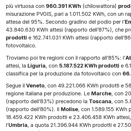
più virtuosa con
960.391 KWh
(chilowattora)
prod
misurazione PVGIS, pari a 1.011.502 KWh, con un ra
attesa del 95%. Secondo gradino del podio per l’
Em
43.840.630 KWh attesi (rapporto dell’87%), che pr
prodotti
e 162.741.031 KWh attesi (rapporto dell’
fotovoltaico.
Troviamo poi tre regioni con il rapporto all’85%: l’
A
attesi, la
Liguria
, con
5.187.522 KWh prodotti
e 6.
classifica per la produzione da fotovoltaico con
66
Segue il
Veneto
, con 49.221.066 KWh prodotti e 58
regione italiana per produzione. Le
Marche
, con 2
(rapporto dell’83%) precedono la
Toscana
, con 5
(rapporto dell’80%). Il
Molise
, con 1.589.155 KWh p
18.459.422 KWh prodotti e 23.406.458 KWh attesi
l’
Umbria
, a quota 21.396.944 KWh prodotti e 27.5