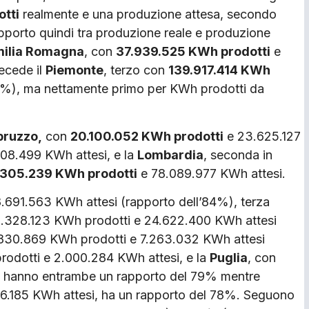
otti
realmente e una produzione attesa, secondo
pporto quindi tra produzione reale e produzione
ilia Romagna
, con
37.939.525 KWh prodotti
e
ecede il
Piemonte
, terzo con
139.917.414 KWh
86%), ma nettamente primo per KWh prodotti da
bruzzo,
con
20.100.052 KWh prodotti
e 23.625.127
108.499 KWh attesi, e la
Lombardia
, seconda in
.305.239 KWh prodotti
e 78.089.977 KWh attesi.
.691.563 KWh attesi (rapporto dell’84%), terza
0.328.123 KWh prodotti e 24.622.400 KWh attesi
.830.869 KWh prodotti e 7.263.032 KWh attesi
rodotti e 2.000.284 KWh attesi, e la
Puglia
, con
, hanno entrambe un rapporto del 79% mentre
06.185 KWh attesi, ha un rapporto del 78%. Seguono