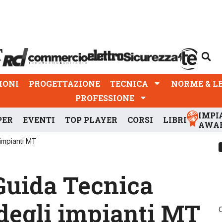
PROGETTAZIONE
TECNICA
NORME & LEGGI
IONI
PROGETTAZIONE
TECNICA
NORME & L
PROFESSIONE
IMPI
PER
EVENTI
TOP PLAYER
CORSI
LIBRI
AWA
impianti MT
Guida Tecnica
degli impianti MT