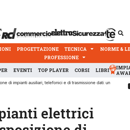
PROGETTAZIONE
TECNICA
NORME & LEGGI
IONI
PROGETTAZIONE
TECNICA
NORME & L
PROFESSIONE
IMPI
PER
EVENTI
TOP PLAYER
CORSI
LIBRI
AWA
one di impianti ausiliari, telefonici e di trasmissione dati: un
ianti elettrici
isposizione di