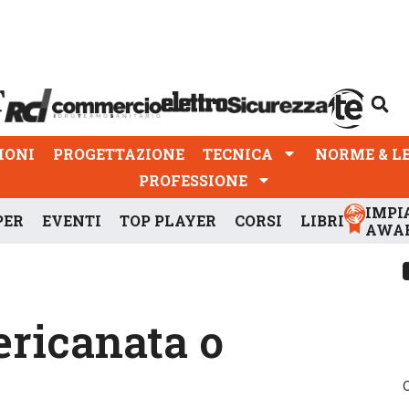
PROGETTAZIONE
TECNICA
NORME & LEGGI
IONI
PROGETTAZIONE
TECNICA
NORME & L
PROFESSIONE
IMPI
PER
EVENTI
TOP PLAYER
CORSI
LIBRI
AWA
ericanata o