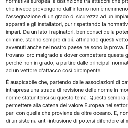
normativa europea la distinzione tra attacchi che pr
che invece provengono dall’interno non è nemmeno
l’assegnazione di un grado di sicurezza ad un impianto
apparati e gli installatori, pur rispettando la norma
impari. Da un lato i rapinatori, ben consci della pote
crimine, stanno sempre di più affinando questi vettori
avvenuti anche nel nostro paese ne sono la prova. Dall
trovano loro malgrado a dover combattere questa g
perché non in grado, a partire dalle principali norma
ad un vettore d’attacco così dirompente.
È auspicabile che, partendo dalle associazioni di cat
intrapresa una strada di revisione delle norme in mo
norme statunitensi su questo tema. Questa sembra 
permettere alla catena del valore Europea nel settor
pari con quella che proviene da oltre oceano. E, no
di un sistema anti-intrusione di potersi difendere al 