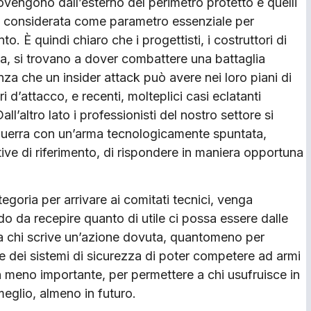
ovengono dall’esterno del perimetro protetto e quelli
 considerata come parametro essenziale per
. È quindi chiaro che i progettisti, i costruttori di
tiva, si trovano a dover combattere una battaglia
nza che un insider attack può avere nei loro piani di
 d’attacco, e recenti, molteplici casi eclatanti
’altro lato i professionisti del nostro settore si
uerra con un’arma tecnologicamente spuntata,
tive di riferimento, di rispondere in maniera opportuna
egoria per arrivare ai comitati tecnici, venga
do da recepire quanto di utile ci possa essere dalle
a chi scrive un’azione dovuta, quantomeno per
e dei sistemi di sicurezza di poter competere ad armi
n meno importante, per permettere a chi usufruisce in
meglio, almeno in futuro.