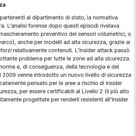
nza
ppartenenti al dipartimento di stato, la normativa
era. L’analisi forense dopo questi episodi rivelava
l mascheramento preventivo dei sensori volumetrici, o
 varco), anche per modelli ad alta sicurezza, grazie ai
 sforzi relativamente contenuti. L’insider attack passò
ttante problema per tutte le zone ad alta sicurezza.
norme e, di conseguenza, della tecnologia e del
el 2009 venne introdotto un nuovo livello di sicurezza
icatamente pensato per le aree a rischio di insider
curezza, per essere certificabili al Livello 2 (il più alto
amente progettate per renderli resistenti all’insider