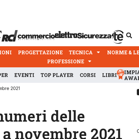
PROGETTAZIONE
TECNICA
NORME & LEGGI
IONI
PROGETTAZIONE
TECNICA
NORME & L
PROFESSIONE
IMPI
PER
EVENTI
TOP PLAYER
CORSI
LIBRI
AWA
embre 2021
numeri delle
i a novembre 2021