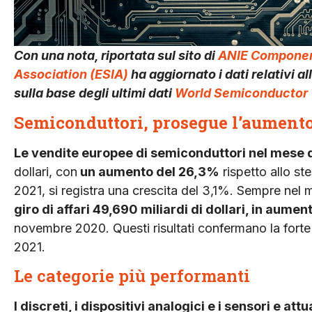
Con una nota, riportata sul sito di
ANIE Component
Association (ESIA)
ha aggiornato i dati relativi 
sulla base degli ultimi dati
World Semiconductor 
Semiconduttori, prosegue l’aumento
Le vendite europee di semiconduttori nel mese
dollari, con
un aumento del 26,3%
rispetto allo st
2021, si registra una crescita del 3,1%. Sempre nel
giro di affari 49,690 miliardi di dollari, in aumen
novembre 2020. Questi risultati confermano la forte 
2021.
Le categorie più performanti
I discreti, i dispositivi analogici e i sensori e at