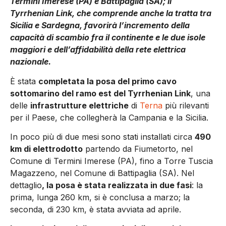
Termini Imerese (PA) e Battipaglia (SA); il
Tyrrhenian Link, che comprende anche la tratta tra
Sicilia e Sardegna, favorirà l’incremento della
capacità di scambio fra il continente e le due isole
maggiori e dell’affidabilità della rete elettrica
nazionale.
È stata
completata la posa del primo cavo
sottomarino del ramo est del Tyrrhenian Link
, una
delle
infrastrutture elettriche
di
Terna
più rilevanti
per il Paese, che collegherà la Campania e la Sicilia.
In poco più di due mesi sono stati installati circa
490
km di elettrodotto
partendo da Fiumetorto, nel
Comune di Termini Imerese (PA), fino a Torre Tuscia
Magazzeno, nel Comune di Battipaglia (SA). Nel
dettaglio
, la posa è stata realizzata in due fasi
: la
prima, lunga 260 km, si è conclusa a marzo; la
seconda, di 230 km, è stata avviata ad aprile.