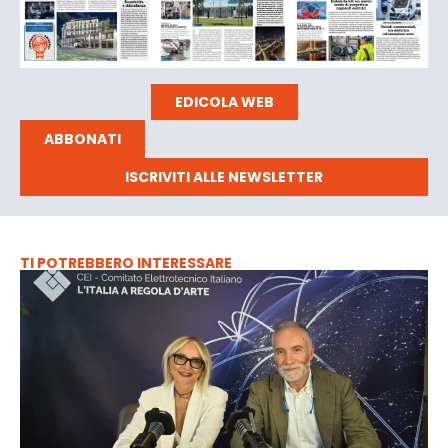
EDICOLA WEB
ABBONATI
ISCRIVITI ALLE NEWSLETTER
TI POTREBBERO INTERESSARE