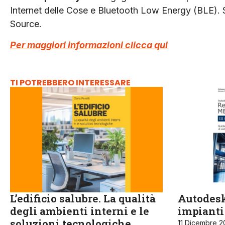
Internet delle Cose e Bluetooth Low Energy (BLE). 
Source.
Per maggiori informazioni clicca qui
TI POTREBBERO INTERESSARE
L’edificio salubre. La qualità
Autodesk
degli ambienti interni e le
impianti
soluzioni tecnologiche
11 Dicembre 2