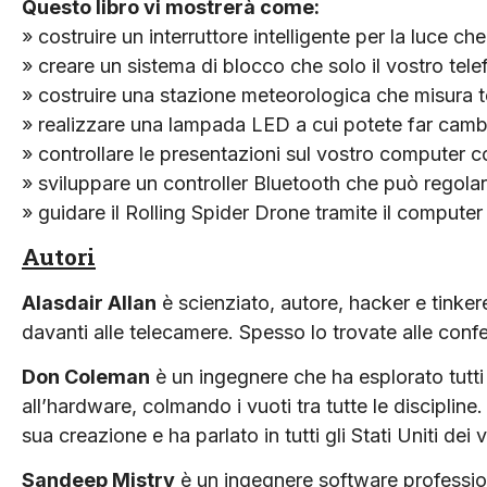
Questo libro vi mostrerà come:
» costruire un interruttore intelligente per la luce ch
» creare un sistema di blocco che solo il vostro tele
» costruire una stazione meteorologica che misura 
» realizzare una lampada LED a cui potete far camb
» controllare le presentazioni sul vostro computer
» sviluppare un controller Bluetooth che può regolar
» guidare il Rolling Spider Drone tramite il computer
Autori
Alasdair Allan
è scienziato, autore, hacker e tinkerer
davanti alle telecamere. Spesso lo trovate alle confe
Don Coleman
è un ingegnere che ha esplorato tutti
all’hardware, colmando i vuoti tra tutte le disciplin
sua creazione e ha parlato in tutti gli Stati Uniti de
Sandeep Mistry
è un ingegnere software profession