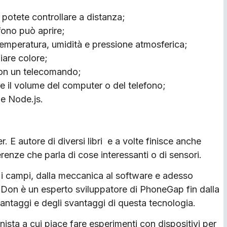
e potete controllare a distanza;
fono può aprire;
temperatura, umidità e pressione atmosferica;
iare colore;
 con un telecomando;
e il volume del computer o del telefono;
 e Node.js.
. E autore di diversi libri e a volte finisce anche
renze che parla di cose interessanti o di sensori.
 i campi, dalla meccanica al software e adesso
e. Don è un esperto sviluppatore di PhoneGap fin dalla
i vantaggi e degli svantaggi di questa tecnologia.
ista a cui piace fare esperimenti con dispositivi per