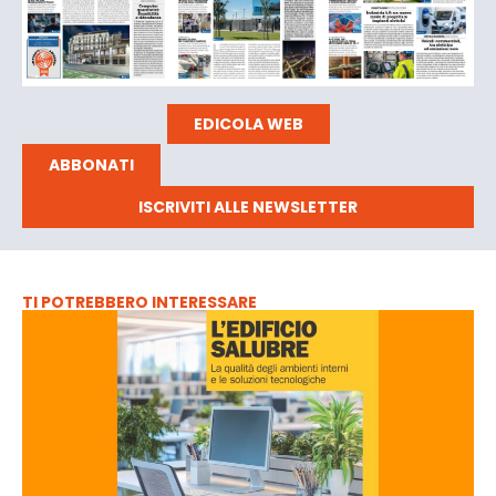
EDICOLA WEB
ABBONATI
ISCRIVITI ALLE NEWSLETTER
TI POTREBBERO INTERESSARE