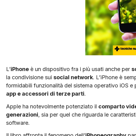
L’
iPhone
è un dispositivo fra i più usati anche per
s
la condivisione sui
social network
. L’iPhone è sem
formidabili funzionalità del sistema operativo iOS 
app e accessori di terze parti
.
Apple ha notevolmente potenziato il
comparto vide
generazioni
, sia per quel che riguarda le caratteri
software.
Il libro affronta il fenomeno dell’
iPhoneography
par