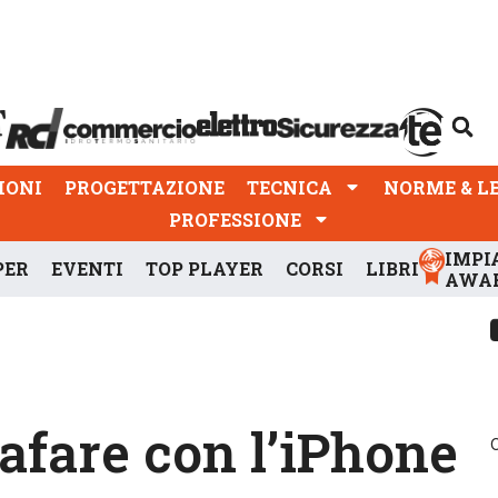
PROGETTAZIONE
TECNICA
NORME & LEGGI
IONI
PROGETTAZIONE
TECNICA
NORME & L
PROFESSIONE
IMPI
PER
EVENTI
TOP PLAYER
CORSI
LIBRI
AWA
rafare con l’iPhone