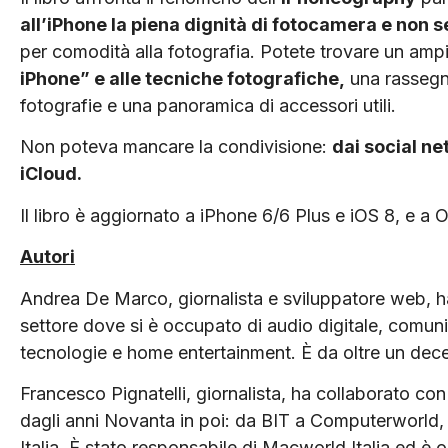
all’iPhone la piena dignità di fotocamera e non
per comodità alla fotografia. Potete trovare un am
iPhone” e alle tecniche fotografiche,
una rassegna
fotografie e una panoramica di accessori utili.
Non poteva mancare la condivisione:
dai social ne
iCloud.
Il libro è aggiornato a iPhone 6/6 Plus e iOS 8, e a
Autori
Andrea De Marco, giornalista e sviluppatore web, ha
settore dove si è occupato di audio digitale, comuni
tecnologie e home entertainment. È da oltre un dec
Francesco Pignatelli, giornalista, ha collaborato con l
dagli anni Novanta in poi: da BIT a Computerworl
Italia. È stato responsabile di Macworld Italia ed è 