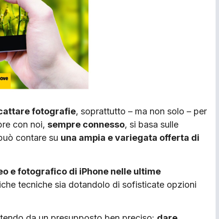
cattare fotografie
, soprattutto – ma non solo – per
pre con noi,
sempre connesso
, si basa sulle
e può contare su
una ampia e variegata offerta di
o e fotografico di iPhone nelle ultime
stiche tecniche sia dotandolo di sofisticate opzioni
tendo da un presupposto ben preciso:
dare