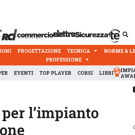
PROGETTAZIONE
TECNICA
NORME & LEGGI
IONI
PROGETTAZIONE
TECNICA
NORME & L
PROFESSIONE
IMPI
PER
EVENTI
TOP PLAYER
CORSI
LIBRI
AWA
 per l’impianto
ione