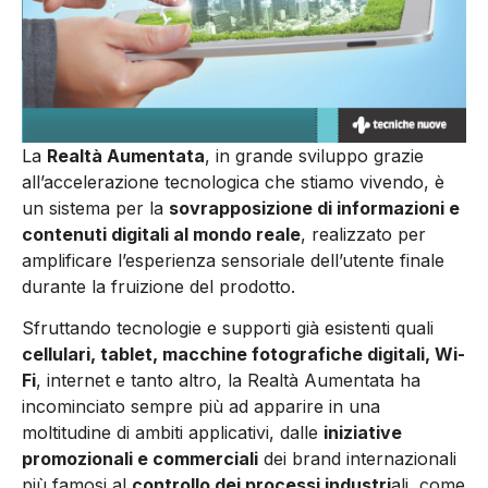
La
Realtà Aumentata
, in grande sviluppo grazie
all’accelerazione tecnologica che stiamo vivendo, è
un sistema per la
sovrapposizione di informazioni e
contenuti digitali al mondo reale
, realizzato per
amplificare l’esperienza sensoriale dell’utente finale
durante la fruizione del prodotto.
Sfruttando tecnologie e supporti già esistenti quali
cellulari, tablet, macchine fotografiche digitali, Wi-
F
i
, internet e tanto altro, la Realtà Aumentata ha
incominciato sempre più ad apparire in una
moltitudine di ambiti applicativi, dalle
iniziative
promozionali e commerciali
dei brand internazionali
più famosi al
controllo dei processi industri
ali, come