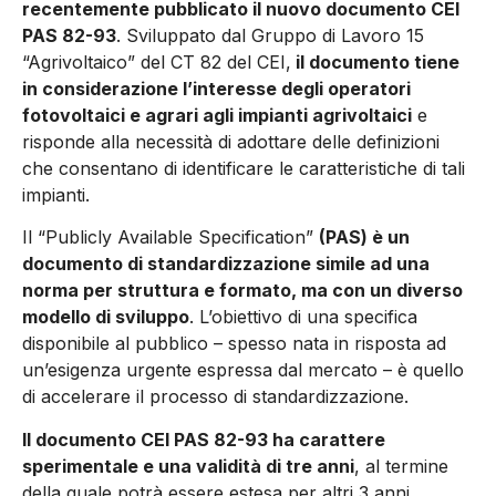
recentemente pubbli­cato il nuovo documento CEI
PAS 82-93
. Sviluppato dal Gruppo di Lavo­ro 15
“Agrivoltaico” del CT 82 del CEI,
il documento tiene
in consi­derazione l’interesse degli ope­ratori
fotovoltaici e agrari agli impianti agrivoltaici
e
risponde alla necessità di adottare delle definizioni
che consentano di i­dentificare le caratteristiche di tali
impianti.
Il “Publicly Available Specifica­tion”
(PAS) è un
documento di standardizzazione simile ad una
norma per struttura e formato, ma con un diverso
modello di svi­luppo
. L’obiettivo di una specifica
disponibile al pubblico – spesso nata in risposta ad
un’esigenza urgente espressa dal mercato – è quello
di accelerare il processo di standardizzazione.
Il documento CEI PAS 82-93 ha carattere
sperimentale e una va­lidità di tre anni
, al termine
della quale potrà essere estesa per al­tri 3 anni