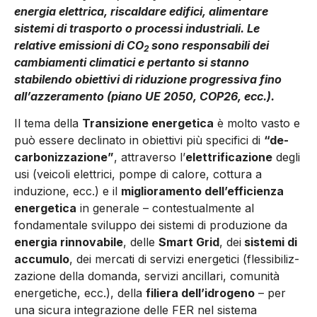
energia elettrica, riscaldare edifici, alimentare
sistemi di trasporto o processi industriali. Le
relative emissioni di CO
sono responsabili dei
2
cambiamenti climatici e pertanto si stanno
stabilendo obiettivi di riduzione progressiva fino
all’azzeramento (piano UE 2050, COP26, ecc.).
Il tema della
Transizione e­nergetica
è molto vasto e
può essere declinato in o­biettivi più specifici di
“de­
carbonizzazione”
, attraverso l’
e­lettrificazione
degli
usi (veicoli elettrici, pompe di calore, cottu­ra a
induzione, ecc.) e il
migliora­mento dell’efficienza
energetica
in generale – contestualmente al
fondamentale sviluppo dei siste­mi di produzione da
energia rin­novabile
, delle
Smart Grid
, dei
sistemi di
accumulo
, dei mercati di servizi energetici (flessibiliz­
zazione della domanda, servizi ancillari, comunità
energetiche, ecc.), della
filiera dell’idrogeno
– per
una sicura integrazione delle FER nel sistema