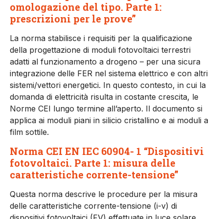
omologazione del tipo. Parte 1:
prescrizioni per le prove”
La norma stabilisce i requisiti per la qualificazione
della progetta­zione di moduli fotovoltaici ter­restri
adatti al funzionamento a drogeno – per una sicura
integrazione del­le FER nel sistema elettrico e con altri
sistemi/vettori energetici. In questo contesto, in cui la
do­manda di elettricità risulta in costante crescita, le
Norme CEI lungo termine all’aperto. Il docu­mento si
applica ai moduli piani in silicio cristallino e ai moduli a
film sottile.
Norma CEI EN IEC 60904- 1 “Dispositivi
fotovoltaici. Parte 1: misura delle
caratteristiche corrente-tensione”
Questa norma descrive le proce­dure per la misura
delle caratte­ristiche corrente-tensione (i-v) di
dispositivi fotovoltaici (FV) effet­tuate in luce solare