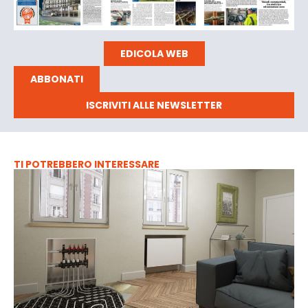
EDICOLA WEB
ABBONATI
ISCRIVITI ALLE NEWSLETTER
TI POTREBBERO INTERESSARE