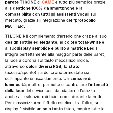
parete TH/ONE
di
CAME
è tutto più semplice grazie
alla
gestione 100%
da smartphone
e la
compatibilità con tutti gli assistenti vocali
sul
mercato, grazie all’integrazione del “
protocollo
MATTER
”.
TH/ONE è il complemento d’arredo che grazie al suo
design sottile ed elegante,
al
colore total-white
e
al suo
display semplice e pulito a matrice Led
si
integra perfettamente alla maggior parte delle pareti;
la luce a corona sul tasto meccanico indica,
attraverso
colori diversi RGB
, lo
stato
(acceso/spento) sia del cronotermostato sia
dell’impianto di riscaldamento. Un
sensore di
luminosità
, inoltre, permette di controllare l’
intensità
della luce
del device così da adattarne l’utilizzo
anche alle situazioni di buio, come durante la notte.
Per massimizzarne l’effetto estetico, tra l’altro, sul
display è visibile
un solo tasto
fisico, mentre tutte le