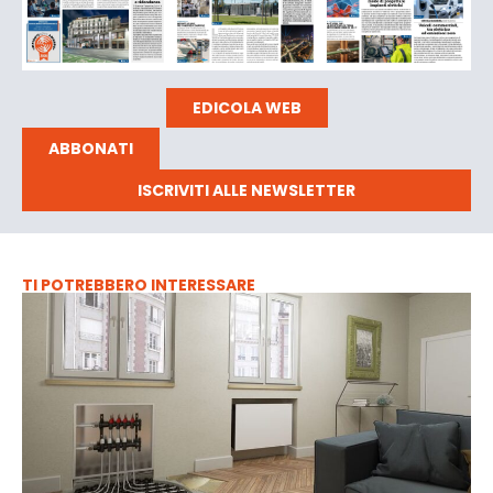
EDICOLA WEB
ABBONATI
ISCRIVITI ALLE NEWSLETTER
TI POTREBBERO INTERESSARE